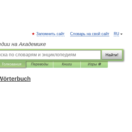
Запомнить сайт
Словарь на свой сайт
RU
едии на Академике
Найти!
Толкования
Переводы
Книги
Игры ⚽
 Wörterbuch