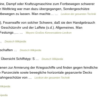
hine, Dampf oder Kraftzugmaschine zum Fortbewegen schwerer
em Weltkrieg war man dazu übergegangen, Sondergeschütze
fortbewegen zu lassen. Man machte… …
Lexikon der gesamten Technik
«), Feuerwaffe von solcher Schwere, daß sie den Handgebrauch
 Geschützrohr und der Laffete (s.d.). Allgemeines. Man
s , Festungs ,… …
Meyers Großes Konversations-Lexikon
1 …
Deutsch Wikipedia
enschaften …
Deutsch Wikipedia
 Übersicht Schiffstyp: S …
Deutsch Wikipedia
nen zur Armierung der Kriegsschiffe und finden gegen feindliche
le Panzerziele sowie bewegliche horizontale gepanzerte Decks
hbahngeschütze von …
Lexikon der gesamten Technik
Wikipedia
kipedia