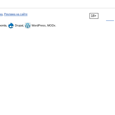
ка
,
Реклама на сайте
18+
omla,
Drupal,
WordPress, MODx.