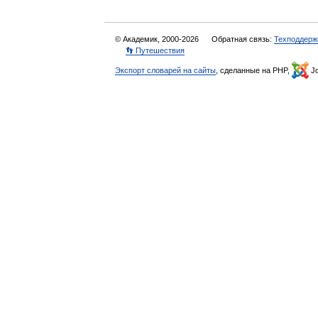
© Академик, 2000-2026
Обратная связь:
Техподдерж
👣 Путешествия
Экспорт словарей на сайты
, сделанные на PHP,
Jo