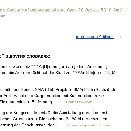
ое
издательство
Министерства
обороны
.
Сост
.
:
А
.
П
.
Артемов
,
В
.
Э
. -
Я
.
Авдей
960
.
motorisierte Artillerie
rie" в других словарях:
Geschütz * * * Ar|til|le|rie [ artɪləri:], die; , Artillerien [
 die Artillerie rückt auf die Stadt zu. * * * Ar|til|le|rie 〈f. 19; Mil …
hnittmodell eines SMArt 155 Projektils SMArt 155 (Suchzünder
for Artillery) ist eine Cargomunition mit Submunitionen zur
 Ziele auf mittlere Entfernung.… …
Deutsch Wikipedia
 der Kriegsschiffe umfaßt die Ausstattung derselben mit
tischen Grundsätzen. Die sachgemäße Wahl der einzelnen
estsetzung der Geschützzahl der… …
Lexikon der gesamten Technik