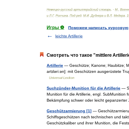
Немецко
-
русский
артиллерийский
словарь
. -
М
.,
Военн
и
Л
.
Г
.
Рохчина
.
Под
ред
.
М
.
И
.
Дубнера
и
В
.
Л
.
Медера
.
1
Игры ⚽
Поможем написать курсовую
leichte Artillerie
Смотреть что такое "mittlere Artille
Artillerie
— Geschütze; Kanone; Haubitze; Mörser; 
artɪləri:ən]: mit Geschützen ausgerüstete Truppe:
Universal-Lexikon
Suchzünder-Munition für die Artillerie
— Sc
Munition für die Artillerie, engl. SubMunition 
Bekämpfung schwer oder leicht gepanzerter
Geschützarmierung [1]
— Geschützarmierung
Schiffsgeschützen nach technischen und tak
Geschützkaliber und ihrer Munition, die F