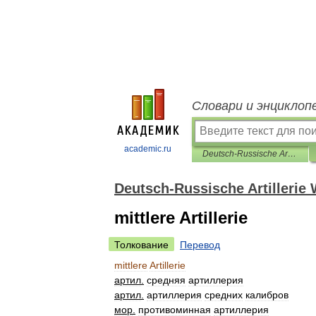
Словари и энциклоп
academic.ru
Deutsch-Russische Artillerie Wörterbuch
Deutsch-Russische Artillerie
mittlere Artillerie
Толкование
Перевод
mittlere
Artillerie
артил
.
средняя
артиллерия
артил
.
артиллерия
средних
калибров
мор
.
противоминная
артиллерия