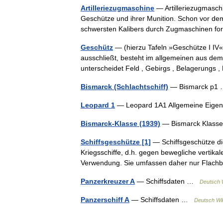
Artilleriezugmaschine
— Artilleriezugmasc
Geschütze und ihrer Munition. Schon vor d
schwersten Kalibers durch Zugmaschinen 
Geschütz
— (hierzu Tafeln »Geschütze I IV
ausschließt, besteht im allgemeinen aus dem
unterscheidet Feld , Gebirgs , Belagerung
Bismarck (Schlachtschiff)
— Bismarck p
Leopard 1
— Leopard 1A1 Allgemeine Eig
Bismarck-Klasse (1939)
— Bismarck Klasse
Schiffsgeschütze [1]
— Schiffsgeschütze die
Kriegsschiffe, d.h. gegen bewegliche vertika
Verwendung. Sie umfassen daher nur Flac
Panzerkreuzer A
— Schiffsdaten …
Deutsch 
Panzerschiff A
— Schiffsdaten …
Deutsch Wi